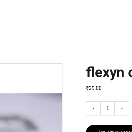
KRIJG VANDAAG 56% KORTING
flexyn 
₹29.00
-
+